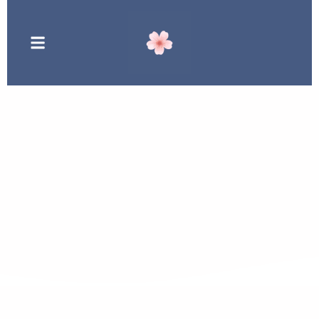
Nos maraudes
solidaires
Al Insan France - ONG Humanitaire