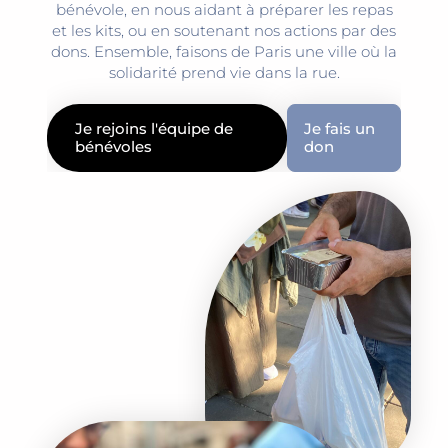
bénévole, en nous aidant à préparer les repas
et les kits, ou en soutenant nos actions par des
dons. Ensemble, faisons de Paris une ville où la
solidarité prend vie dans la rue.
Je rejoins l'équipe de
Je fais un
bénévoles
don